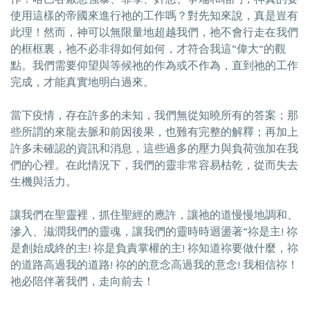
使用這樣的帝國來進行祂的工作嗎？對先知來說，真是豈有
此理！然而，神可以無限量地超越我們，祂不會行走在我們
的框框裏，祂不必非得如何如何，才符合我這“偉大”的觀
點。我們需要仰望與等候祂的作為或不作為，直到祂的工作
完成，才能真實地明白過來。
當下疫情，存在許多的未知，我們無從知曉所有的答案；那
些所謂的來龍去脈和前因後果，也難有完整的解釋；再加上
許多未確認的資訊和消息，這些過多的壓力與負荷強加在我
們的心裡。在此情況下，我們的靈非常容易枯乾，從而失去
生機與活力。
讓我們在聖靈裡，抓住聖經的應許，讓祂的道慢慢地調和、
滲入、滋潤我們的靈魂，讓我們的靈時時迴盪著“祢是主! 祢
是創始成終的主! 祢是負責掌權的主! 祢知道祢要做什麼，祢
的道路高過我的道路! 祢的的意念高過我的意念! 我相信祢！
祂必陪伴著我們，走向前去！