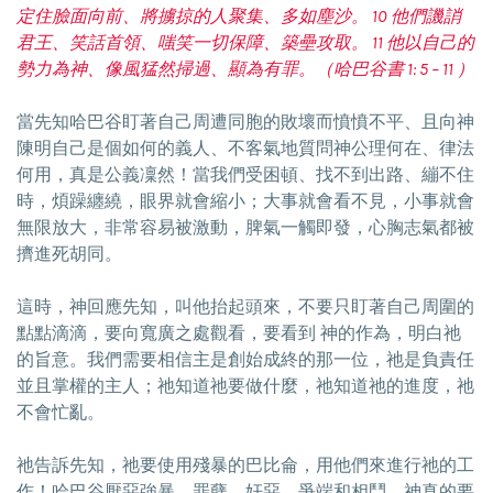
定住臉面向前、將擄掠的人聚集、多如塵沙。 10 他們譏誚
君王、笑話首領、嗤笑一切保障、築壘攻取。 11 他以自己的
勢力為神、像風猛然掃過、顯為有罪。（哈巴谷書 1: 5 – 11 ）
當先知哈巴谷盯著自己周遭同胞的敗壞而憤憤不平、且向神
陳明自己是個如何的義人、不客氣地質問神公理何在、律法
何用，真是公義凜然！當我們受困頓、找不到出路、繃不住
時，煩躁纏繞，眼界就會縮小；大事就會看不見，小事就會
無限放大，非常容易被激動，脾氣一觸即發，心胸志氣都被
擠進死胡同。
這時，神回應先知，叫他抬起頭來，不要只盯著自己周圍的
點點滴滴，要向寬廣之處觀看，要看到 神的作為，明白祂
的旨意。我們需要相信主是創始成終的那一位，祂是負責任
並且掌權的主人；祂知道祂要做什麼，祂知道祂的進度，祂
不會忙亂。
祂告訴先知，祂要使用殘暴的巴比侖，用他們來進行祂的工
作！哈巴谷厭惡強暴、罪孽、奸惡、爭端和相鬥，神真的要