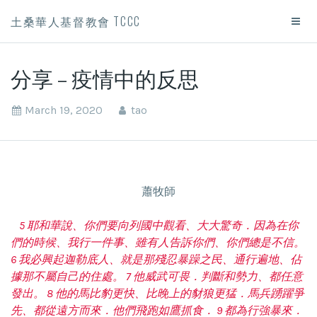
土桑華人基督教會 TCCC
分享 – 疫情中的反思
March 19, 2020
tao
蕭牧師
5 耶和華說、你們要向列國中觀看、大大驚奇．因為在你
們的時候、我行一件事、雖有人告訴你們、你們總是不信。
6 我必興起迦勒底人、就是那殘忍暴躁之民、通行遍地、佔
據那不屬自己的住處。 7 他威武可畏．判斷和勢力、都任意
發出。 8 他的馬比豹更快、比晚上的豺狼更猛．馬兵踴躍爭
先、都從遠方而來．他們飛跑如鷹抓食． 9 都為行強暴來．